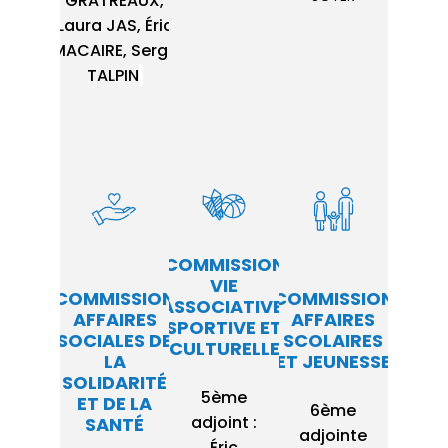
GRATRÉAUX,
Laura JAS, Éric
MACAIRE, Serge
TALPIN
COMMISSION
VIE
COMMISSION
COMMISSION
ASSOCIATIVE,
AFFAIRES
AFFAIRES
SPORTIVE ET
SOCIALES DE
SCOLAIRES
CULTURELLE
LA
ET JEUNESSE
SOLIDARITÉ
5ème
ET DE LA
6ème
adjoint :
SANTÉ
adjointe
Éric