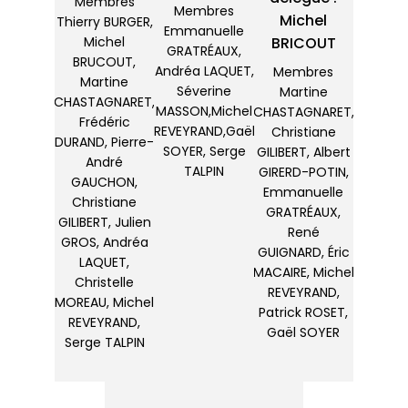
Membres
Membres
Michel
Thierry BURGER,
Emmanuelle
BRICOUT
Michel
GRATRÉAUX,
BRUCOUT,
Andréa LAQUET,
Membres
Martine
Séverine
Martine
CHASTAGNARET,
MASSON,Michel
CHASTAGNARET,
Frédéric
REVEYRAND,Gaël
Christiane
DURAND, Pierre-
SOYER, Serge
GILIBERT, Albert
André
TALPIN
GIRERD-POTIN,
GAUCHON,
Emmanuelle
Christiane
GRATRÉAUX,
GILIBERT, Julien
René
GROS, Andréa
GUIGNARD, Éric
LAQUET,
MACAIRE, Michel
Christelle
REVEYRAND,
MOREAU, Michel
Patrick ROSET,
REVEYRAND,
Gaël SOYER
Serge TALPIN