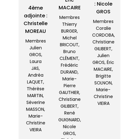
: Nicole
MACAIRE
4ème
GROS
adjointe :
Membres
Membres
Christelle
Thierry
Coralie
MOREAU
BURGER,
CORDOBA,
Michel
Membres
Christiane
BRICOUT,
Julien
GILIBERT,
Bruno
GROS,
Julien
CLÉMENT,
Laura
GROS, Éric
Frédéric
JAS,
MACAIRE,
DURAND,
Andréa
Brigitte
Marie-
LAQUET,
SOLNON,
Pierre
Thérèse
Marie-
GAUTHIER,
MARTIN,
Christine
Christiane
Séverine
VIEIRA
GILIBERT,
MASSON,
René
Marie-
GUIGNARD,
Christine
Nicole
VIEIRA
GROS,