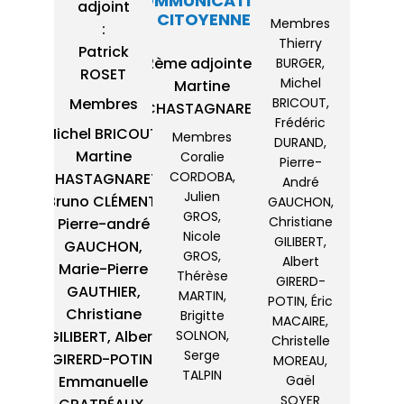
COMMUNICATION
adjoint
ET CITOYENNETÉ
Membres
:
Thierry
Patrick
2ème adjointe :
BURGER,
ROSET
Michel
Martine
Membres
BRICOUT,
CHASTAGNARET
Frédéric
Michel BRICOUT,
Membres
DURAND,
Martine
Coralie
Pierre-
CORDOBA,
CHASTAGNARET,
André
Julien
Bruno CLÉMENT,
GAUCHON,
GROS,
Christiane
Pierre-andré
Nicole
GILIBERT,
GAUCHON,
GROS,
Albert
Marie-Pierre
Thérèse
GIRERD-
GAUTHIER,
MARTIN,
POTIN, Éric
Christiane
Brigitte
MACAIRE,
SOLNON,
GILIBERT, Albert
Christelle
Serge
GIRERD-POTIN,
MOREAU,
TALPIN
Emmanuelle
Gaël
SOYER