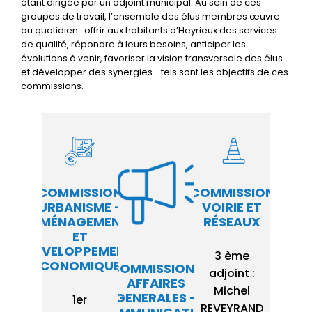
étant dirigée par un adjoint municipal. Au sein de ces
groupes de travail, l’ensemble des élus membres œuvre
au quotidien : offrir aux habitants d’Heyrieux des services
de qualité, répondre à leurs besoins, anticiper les
évolutions à venir, favoriser la vision transversale des élus
et développer des synergies… tels sont les objectifs de ces
commissions.
COMMISSION
COMMISSION
URBANISME -
VOIRIE ET
AMÉNAGEMENT
RÉSEAUX
ET
DÉVELOPPEMENT
3 ème
ECONOMIQUE :
COMMISSIONS
adjoint :
AFFAIRES
Michel
GENERALES -
1er
REVEYRAND