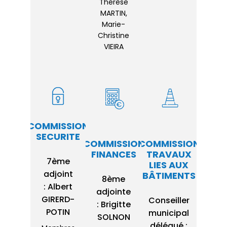
Thérèse
MARTIN,
Marie-
Christine
VIEIRA
COMMISSION
SECURITE
COMMISSION
COMMISSION
FINANCES
TRAVAUX
7ème
LIES AUX
adjoint
BÂTIMENTS
8ème
: Albert
adjointe
GIRERD-
Conseiller
: Brigitte
POTIN
municipal
SOLNON
délégué :