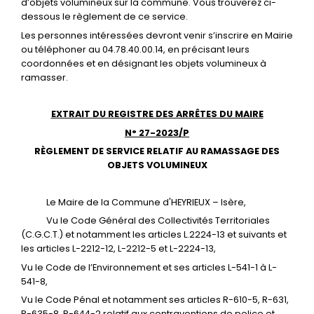
d’objets volumineux sur la commune. Vous trouverez ci-
dessous le règlement de ce service.
Les personnes intéressées devront venir s’inscrire en Mairie
ou téléphoner au 04.78.40.00.14, en précisant leurs
coordonnées et en désignant les objets volumineux à
ramasser.
EXTRAIT DU REGISTRE DES ARRÊTES DU MAIRE
N° 27-2023/P
RÈGLEMENT DE SERVICE RELATIF AU RAMASSAGE DES
OBJETS VOLUMINEUX
Le Maire de la Commune d'HEYRIEUX – Isère,
Vu le Code Général des Collectivités Territoriales
(C.G.C.T.) et notamment les articles L.2224-13 et suivants et
les articles L-2212-12, L-2212-5 et L-2224-13,
Vu le Code de l’Environnement et ses articles L-541-1 à L-
541-8,
Vu le Code Pénal et notamment ses articles R-610-5, R-631,
R-635-8, R-644-2 relatif aux contraventions de police et