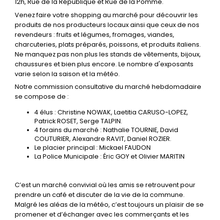
12h, Rue de la République et Rue de la Pomme.
Venez faire votre shopping au marché pour découvrir les
produits de nos producteurs locaux ainsi que ceux de nos
revendeurs : fruits et légumes, fromages, viandes,
charcuteries, plats préparés, poissons, et produits italiens.
Ne manquez pas non plus les stands de vêtements, bijoux,
chaussures et bien plus encore. Le nombre d'exposants
varie selon la saison et la météo.
Notre commission consultative du marché hebdomadaire
se compose de :
4 élus : Christine NOWAK, Laetitia CARUSO-LOPEZ,
Patrick ROSET, Serge TALPIN.
4 forains du marché : Nathalie TOURNIE, David
COUTURIER, Alexandre RAVIT, Daniel ROZIER.
Le placier principal : Mickael FAUDON
La Police Municipale : Éric GOY et Olivier MARITIN
C’est un marché convivial où les amis se retrouvent pour
prendre un café et discuter de la vie de la commune.
Malgré les aléas de la météo, c’est toujours un plaisir de se
promener et d’échanger avec les commerçants et les