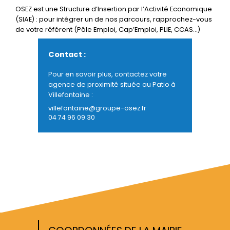
OSEZ est une Structure d’Insertion par l’Activité Economique
(SIAE) : pour intégrer un de nos parcours, rapprochez-vous
de votre référent (Pôle Emploi, Cap’Emploi, PLIE, CCAS…)
Contact :
Pour en savoir plus, contactez votre
agence de proximité située au Patio à
Villefontaine :
villefontaine@groupe-osez.fr
04 74 96 09 30