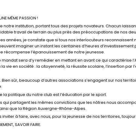
 UNE MÊME PASSION !
notre institution, portant tous des projets novateurs. Chacun laissan
dable travail de terrain au plus près des préoccupations de nos deux 
s années, je constate que si tous nos interlocuteurs reconnaissent n
peuvent imaginer un instant les centaines d’heures d’investissemen
eule récompense l’épanouissement de notre jeunesse.
 mandat sera d’y remédier en mettant en avant ce qui caractérise l’A
vie en société : la citoyenneté, la réussite scolaire, l’insertion par l’
e. Bien sûr, beaucoup d’autres associations s’engagent sur nos territ
e.
e la politique du notre club est l’éducation par le sport.
 qui partagent les mêmes convictions que les nôtres nous accompagne
 ainsi que la Région Auvergne-Rhône-Alpes.
 inviter à faire, avec nous, pour la jeunesse de nos territoires, toujours
AGEMENT, SAVOIR FAIRE.