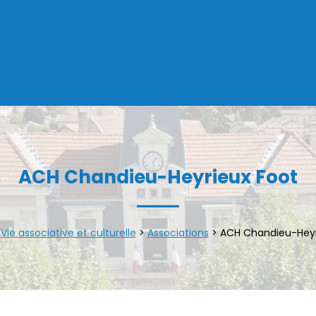
ACH Chandieu-Heyrieux Foot
>
Vie associative et culturelle
>
Associations
>
ACH Chandieu-Heyr