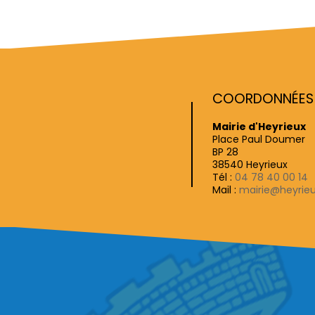
COORDONNÉES D
Mairie d'Heyrieux
Place Paul Doumer
BP 28
38540 Heyrieux
Tél :
04 78 40 00 14
Mail :
mairie@heyrieu