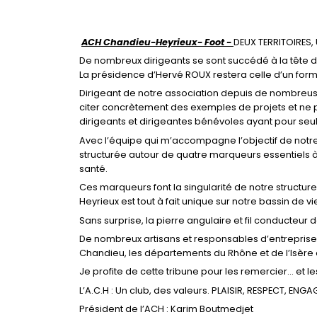
ACH Chandieu-Heyrieux- Foot -
DEUX TERRITOIRES,
De nombreux dirigeants se sont succédé à la tête de 
La présidence d’Hervé ROUX restera celle d’un formi
Dirigeant de notre association depuis de nombreuse
citer concrètement des exemples de projets et ne 
dirigeants et dirigeantes bénévoles ayant pour s
Avec l’équipe qui m’accompagne l’objectif de notre
structurée autour de quatre marqueurs essentiels à la 
santé.
Ces marqueurs font la singularité de notre structur
Heyrieux est tout à fait unique sur notre bassin de vi
Sans surprise, la pierre angulaire et fil conducteur d
De nombreux artisans et responsables d’entreprises
Chandieu, les départements du Rhône et de l’Isère
Je profite de cette tribune pour les remercier… et les
L’A.C.H : Un club, des valeurs. PLAISIR, RESPECT, ENG
Président de l’ACH : Karim Boutmedjet